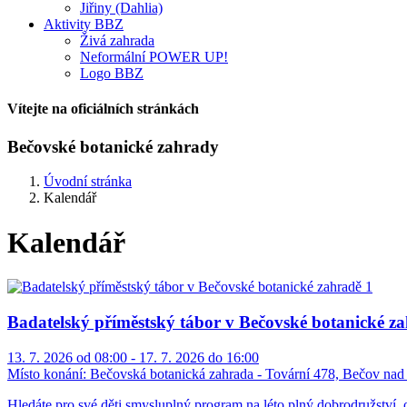
Jiřiny (Dahlia)
Aktivity BBZ
Živá zahrada
Neformální POWER UP!
Logo BBZ
Vítejte na oficiálních stránkách
Bečovské botanické zahrady
Úvodní stránka
Kalendář
Kalendář
Badatelský příměstský tábor v Bečovské botanické z
13. 7. 2026 od 08:00 - 17. 7. 2026 do 16:00
Místo konání:
Bečovská botanická zahrada - Tovární 478, Bečov nad
Hledáte pro své děti smysluplný program na léto plný dobrodružství, 