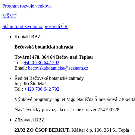
Program rozvoje venkova
MŠMT
Státní fond životního prostředí ČR
Kontakt BBZ
Bečovská botanická zahrada
Tovární 478, 364 64 Bečov nad Teplou
Tel.:
+420 736 642 792
Email:
becovskabotanicka@seznam.cz
Ředitel Bečovské botanické zahrady
Ing. Jiří Šindelář
Tel.:
+420 736 642 792
Výukové programy Ing. et Mgr. Naděžda Šindelářová 7366432
Návštěvnický provoz, akce - Lucie Gouzer 724790228
Zřizovatel BBZ
23/02 ZO ČSOP BERKUT,
Klášter č.p. 106, 364 61 Teplá