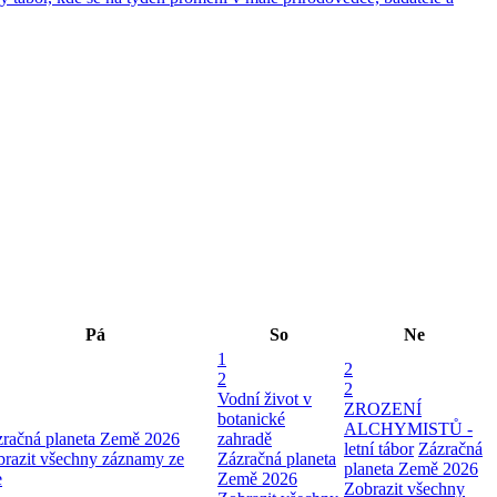
Pá
So
Ne
1
2
2
2
Vodní život v
ZROZENÍ
botanické
ALCHYMISTŮ -
zračná planeta Země 2026
zahradě
letní tábor
Zázračná
razit všechny záznamy ze
Zázračná planeta
planeta Země 2026
e
Země 2026
Zobrazit všechny