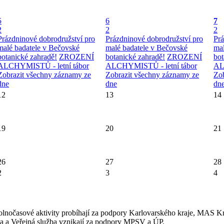
5
6
7
2
2
2
Prázdninové dobrodružství pro
Prázdninové dobrodružství pro
Prá
malé badatele v Bečovské
malé badatele v Bečovské
mal
botanické zahradě!
ZROZENÍ
botanické zahradě!
ZROZENÍ
bot
ALCHYMISTŮ - letní tábor
ALCHYMISTŮ - letní tábor
AL
Zobrazit všechny záznamy ze
Zobrazit všechny záznamy ze
Zob
dne
dne
dn
12
13
14
19
20
21
26
27
28
2
3
4
olnočasové aktivity probíhají za podpory Karlovarského kraje, MAS K
 a Veřejná služba vznikají za podpory MPSV a ÚP.