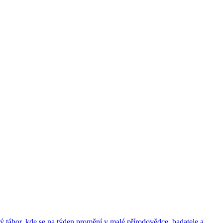
ký tábor, kde se na týden promění v malé přírodovědce, badatele a