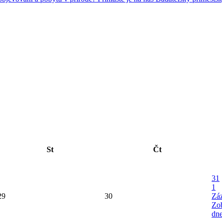
St
Čt
31
1
29
30
Zá
Zob
dn