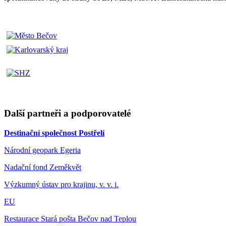
Další partneři a podporovatelé
Destinační společnost Postřelí
Národní geopark Egeria
Nadační fond Zeměkvět
Výzkumný ústav pro krajinu, v. v. i.
EU
Restaurace Stará pošta Bečov nad Teplou