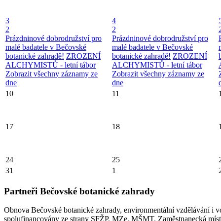
3
4
2
2
Prázdninové dobrodružství pro
Prázdninové dobrodružství pro
malé badatele v Bečovské
malé badatele v Bečovské
botanické zahradě!
ZROZENÍ
botanické zahradě!
ZROZENÍ
ALCHYMISTŮ - letní tábor
ALCHYMISTŮ - letní tábor
Zobrazit všechny záznamy ze
Zobrazit všechny záznamy ze
dne
dne
10
11
17
18
24
25
31
1
Partneři Bečovské botanické zahrady
Obnova Bečovské botanické zahrady, environmentální vzdělávání i v
spolufinancovány ze strany SFŽP, MZe, MŠMT. Zaměstnanecká místa