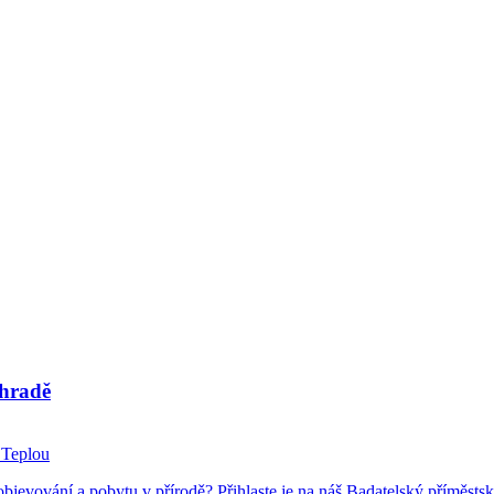
ahradě
 Teplou
objevování a pobytu v přírodě? Přihlaste je na náš Badatelský příměsts