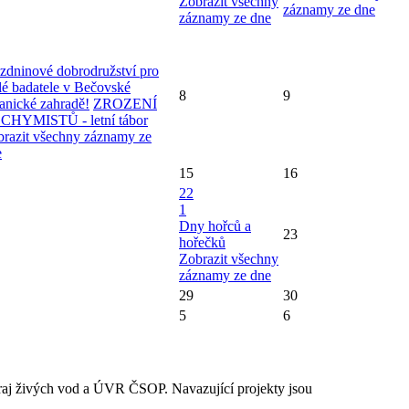
Zobrazit všechny
záznamy ze dne
záznamy ze dne
zdninové dobrodružství pro
é badatele v Bečovské
8
9
anické zahradě!
ZROZENÍ
CHYMISTŮ - letní tábor
razit všechny záznamy ze
e
15
16
22
1
Dny hořců a
23
hořečků
Zobrazit všechny
záznamy ze dne
29
30
5
6
raj živých vod a ÚVR ČSOP. Navazující projekty jsou