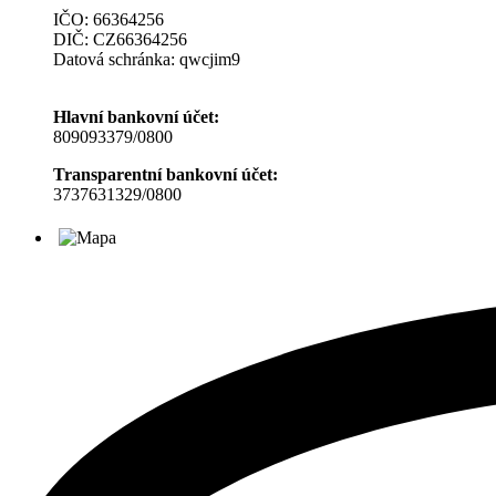
IČO: 66364256
DIČ: CZ66364256
Datová schránka: qwcjim9
Hlavní bankovní účet:
809093379/0800
Transparentní bankovní účet:
3737631329/0800