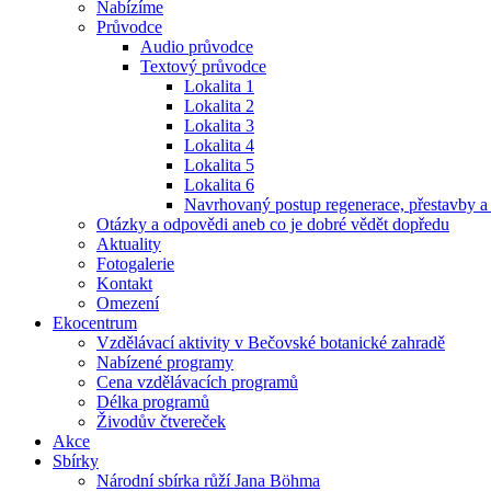
Nabízíme
Průvodce
Audio průvodce
Textový průvodce
Lokalita 1
Lokalita 2
Lokalita 3
Lokalita 4
Lokalita 5
Lokalita 6
Navrhovaný postup regenerace, přestavby a
Otázky a odpovědi aneb co je dobré vědět dopředu
Aktuality
Fotogalerie
Kontakt
Omezení
Ekocentrum
Vzdělávací aktivity v Bečovské botanické zahradě
Nabízené programy
Cena vzdělávacích programů
Délka programů
Živodův čtvereček
Akce
Sbírky
Národní sbírka růží Jana Böhma