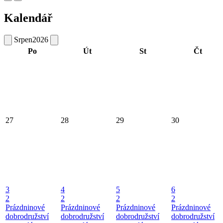
Kalendář
Srpen
2026
Po
Út
St
Čt
27
28
29
30
3
4
5
6
2
2
2
2
Prázdninové
Prázdninové
Prázdninové
Prázdninové
dobrodružství
dobrodružství
dobrodružství
dobrodružství