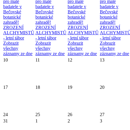
pro malé
pro malé
pro malé
pro malé
badatele v
badatele v
badatele v
badatele v
Bečovské
Bečovské
Bečovské
Bečovské
botanické
botanické
botanické
botanické
zahradě!
zahradě!
zahradě!
zahradě!
ZROZENÍ
ZROZENÍ
ZROZENÍ
ZROZENÍ
ALCHYMISTŮ
ALCHYMISTŮ
ALCHYMISTŮ
ALCHYMIST
- letní tábor
- letní tábor
- letní tábor
- letní tábor
Zobrazit
Zobrazit
Zobrazit
Zobrazit
všechny
všechny
všechny
všechny
záznamy ze dne
záznamy ze dne
záznamy ze dne
záznamy ze dne
10
11
12
13
17
18
19
20
24
25
26
27
31
1
2
3