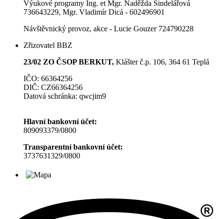
Výukové programy Ing. et Mgr. Naděžda Šindelářová
736643229, Mgr. Vladimír Dicá - 602496901
Návštěvnický provoz, akce - Lucie Gouzer 724790228
Zřizovatel BBZ
23/02 ZO ČSOP BERKUT,
Klášter č.p. 106, 364 61 Teplá
IČO: 66364256
DIČ: CZ66364256
Datová schránka: qwcjim9
Hlavní bankovní účet:
809093379/0800
Transparentní bankovní účet:
3737631329/0800