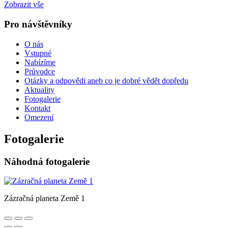
Zobrazit vše
Pro návštěvníky
O nás
Vstupné
Nabízíme
Průvodce
Otázky a odpovědi aneb co je dobré vědět dopředu
Aktuality
Fotogalerie
Kontakt
Omezení
Fotogalerie
Náhodná fotogalerie
Zázračná planeta Země 1