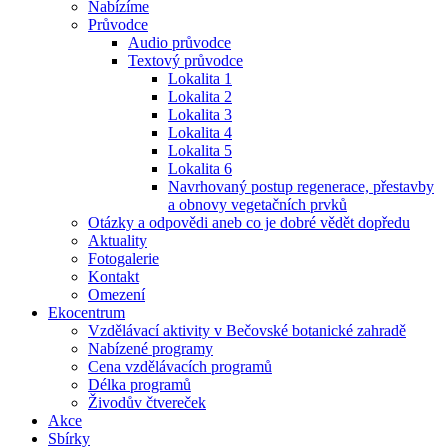
Nabízíme
Průvodce
Audio průvodce
Textový průvodce
Lokalita 1
Lokalita 2
Lokalita 3
Lokalita 4
Lokalita 5
Lokalita 6
Navrhovaný postup regenerace, přestavby
a obnovy vegetačních prvků
Otázky a odpovědi aneb co je dobré vědět dopředu
Aktuality
Fotogalerie
Kontakt
Omezení
Ekocentrum
Vzdělávací aktivity v Bečovské botanické zahradě
Nabízené programy
Cena vzdělávacích programů
Délka programů
Živodův čtvereček
Akce
Sbírky