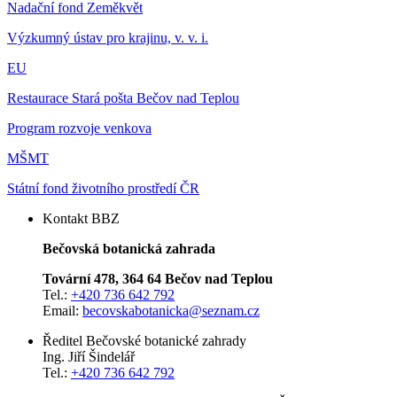
Nadační fond Zeměkvět
Výzkumný ústav pro krajinu, v. v. i.
EU
Restaurace Stará pošta Bečov nad Teplou
Program rozvoje venkova
MŠMT
Státní fond životního prostředí ČR
Kontakt BBZ
Bečovská botanická zahrada
Tovární 478, 364 64 Bečov nad Teplou
Tel.:
+420 736 642 792
Email:
becovskabotanicka@seznam.cz
Ředitel Bečovské botanické zahrady
Ing. Jiří Šindelář
Tel.:
+420 736 642 792