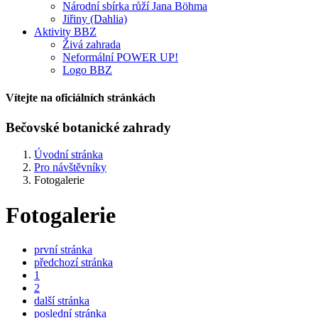
Národní sbírka růží Jana Böhma
Jiřiny (Dahlia)
Aktivity BBZ
Živá zahrada
Neformální POWER UP!
Logo BBZ
Vítejte na oficiálních stránkách
Bečovské botanické zahrady
Úvodní stránka
Pro návštěvníky
Fotogalerie
Fotogalerie
první stránka
předchozí stránka
1
2
další stránka
poslední stránka