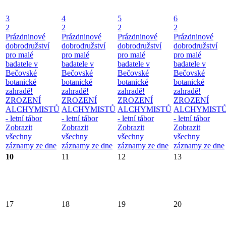
3
4
5
6
2
2
2
2
Prázdninové
Prázdninové
Prázdninové
Prázdninové
dobrodružství
dobrodružství
dobrodružství
dobrodružství
pro malé
pro malé
pro malé
pro malé
badatele v
badatele v
badatele v
badatele v
Bečovské
Bečovské
Bečovské
Bečovské
botanické
botanické
botanické
botanické
zahradě!
zahradě!
zahradě!
zahradě!
ZROZENÍ
ZROZENÍ
ZROZENÍ
ZROZENÍ
ALCHYMISTŮ
ALCHYMISTŮ
ALCHYMISTŮ
ALCHYMIST
- letní tábor
- letní tábor
- letní tábor
- letní tábor
Zobrazit
Zobrazit
Zobrazit
Zobrazit
všechny
všechny
všechny
všechny
záznamy ze dne
záznamy ze dne
záznamy ze dne
záznamy ze dne
10
11
12
13
17
18
19
20