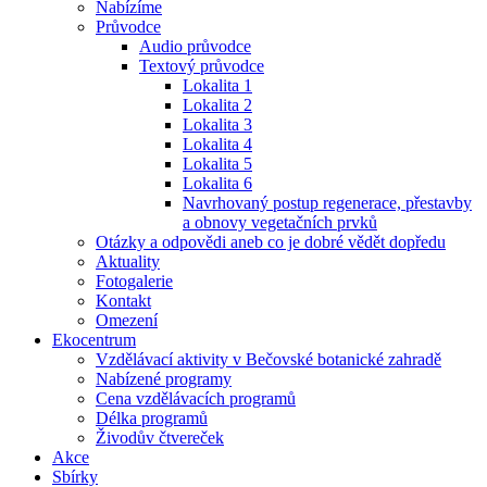
Nabízíme
Průvodce
Audio průvodce
Textový průvodce
Lokalita 1
Lokalita 2
Lokalita 3
Lokalita 4
Lokalita 5
Lokalita 6
Navrhovaný postup regenerace, přestavby
a obnovy vegetačních prvků
Otázky a odpovědi aneb co je dobré vědět dopředu
Aktuality
Fotogalerie
Kontakt
Omezení
Ekocentrum
Vzdělávací aktivity v Bečovské botanické zahradě
Nabízené programy
Cena vzdělávacích programů
Délka programů
Živodův čtvereček
Akce
Sbírky