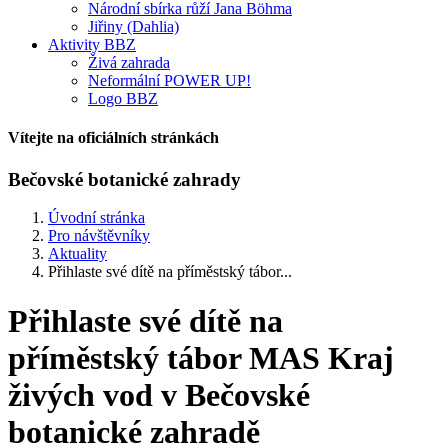
Národní sbírka růží Jana Böhma
Jiřiny (Dahlia)
Aktivity BBZ
Živá zahrada
Neformální POWER UP!
Logo BBZ
Vítejte na oficiálních stránkách
Bečovské botanické zahrady
Úvodní stránka
Pro návštěvníky
Aktuality
Přihlaste své dítě na příměstský tábor...
Přihlaste své dítě na
příměstský tábor MAS Kraj
živých vod v Bečovské
botanické zahradě