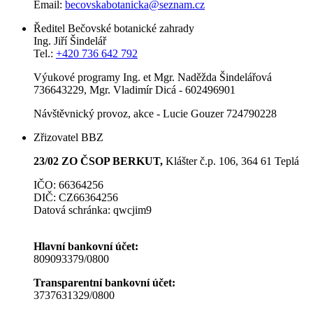
Email:
becovskabotanicka@seznam.cz
Ředitel Bečovské botanické zahrady
Ing. Jiří Šindelář
Tel.:
+420 736 642 792
Výukové programy Ing. et Mgr. Naděžda Šindelářová
736643229, Mgr. Vladimír Dicá - 602496901
Návštěvnický provoz, akce - Lucie Gouzer 724790228
Zřizovatel BBZ
23/02 ZO ČSOP BERKUT,
Klášter č.p. 106, 364 61 Teplá
IČO: 66364256
DIČ: CZ66364256
Datová schránka: qwcjim9
Hlavní bankovní účet:
809093379/0800
Transparentní bankovní účet:
3737631329/0800