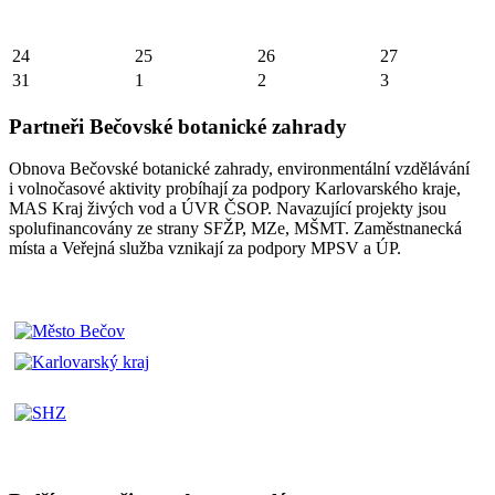
24
25
26
27
31
1
2
3
Partneři Bečovské botanické zahrady
Obnova Bečovské botanické zahrady, environmentální vzdělávání
i volnočasové aktivity probíhají za podpory Karlovarského kraje,
MAS Kraj živých vod a ÚVR ČSOP. Navazující projekty jsou
spolufinancovány ze strany SFŽP, MZe, MŠMT. Zaměstnanecká
místa a Veřejná služba vznikají za podpory MPSV a ÚP.