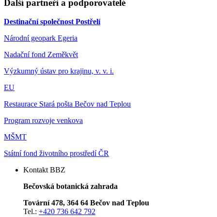
Další partneři a podporovatelé
Destinační společnost Postřelí
Národní geopark Egeria
Nadační fond Zeměkvět
Výzkumný ústav pro krajinu, v. v. i.
EU
Restaurace Stará pošta Bečov nad Teplou
Program rozvoje venkova
MŠMT
Státní fond životního prostředí ČR
Kontakt BBZ
Bečovská botanická zahrada
Tovární 478, 364 64 Bečov nad Teplou
Tel.:
+420 736 642 792