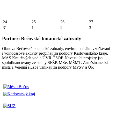
24
25
26
27
31
1
2
3
Partneři Bečovské botanické zahrady
Obnova Bečovské botanické zahrady, environmentální vzdělávání
i volnočasové aktivity probíhají za podpory Karlovarského kraje,
MAS Kraj živých vod a ÚVR ČSOP. Navazující projekty jsou
spolufinancovány ze strany SFŽP, MZe, MŠMT. Zaměstnanecká
místa a Veřejná služba vznikají za podpory MPSV a ÚP.