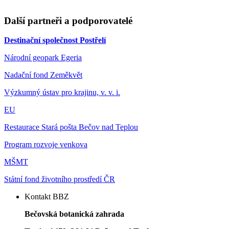
Další partneři a podporovatelé
Destinační společnost Postřelí
Národní geopark Egeria
Nadační fond Zeměkvět
Výzkumný ústav pro krajinu, v. v. i.
EU
Restaurace Stará pošta Bečov nad Teplou
Program rozvoje venkova
MŠMT
Státní fond životního prostředí ČR
Kontakt BBZ
Bečovská botanická zahrada