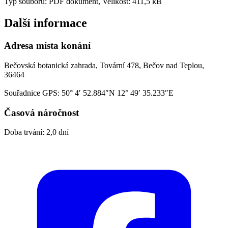
Typ souboru: PDF dokument, Velikost: 411,5 kB
Další informace
Adresa místa konání
Bečovská botanická zahrada, Tovární 478, Bečov nad Teplou,
36464
Souřadnice GPS:
50° 4′ 52.884″N 12° 49′ 35.233″E
Časová náročnost
Doba trvání: 2,0 dní