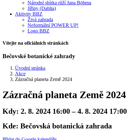
Národní sbírka růží Jana Böhma
Jiřiny (Dahlia)
Aktivity BBZ
Živá zahrada
Neformální POWER UP!
Logo BBZ
Vítejte na oficiálních stránkách
Bečovské botanické zahrady
Úvodní stránka
Akce
Zázračná planeta Země 2024
Zázračná planeta Země 2024
Kdy:
2. 8. 2024 16:00 – 4. 8. 2024 17:00
Kde:
Bečovská botanická zahrada
Přidat do Google kalendáře