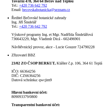
Tovární 478, 364 64 Bečov nad Teplou
Tel.:
+420 736 642 792
Email:
becovskabotanicka@seznam.cz
Ředitel Bečovské botanické zahrady
Ing. Jiří Šindelář
Tel.:
+420 736 642 792
Výukové programy Ing. et Mgr. Naděžda Šindelářová
736643229, Mgr. Vladimír Dicá - 602496901
Návštěvnický provoz, akce - Lucie Gouzer 724790228
Zřizovatel BBZ
23/02 ZO ČSOP BERKUT,
Klášter č.p. 106, 364 61 Teplá
IČO: 66364256
DIČ: CZ66364256
Datová schránka: qwcjim9
Hlavní bankovní účet:
809093379/0800
Transparentní bankovní účet: