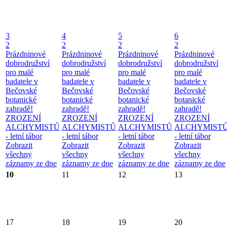
3
4
5
6
2
2
2
2
Prázdninové
Prázdninové
Prázdninové
Prázdninové
dobrodružství
dobrodružství
dobrodružství
dobrodružství
pro malé
pro malé
pro malé
pro malé
badatele v
badatele v
badatele v
badatele v
Bečovské
Bečovské
Bečovské
Bečovské
botanické
botanické
botanické
botanické
zahradě!
zahradě!
zahradě!
zahradě!
ZROZENÍ
ZROZENÍ
ZROZENÍ
ZROZENÍ
ALCHYMISTŮ
ALCHYMISTŮ
ALCHYMISTŮ
ALCHYMIST
- letní tábor
- letní tábor
- letní tábor
- letní tábor
Zobrazit
Zobrazit
Zobrazit
Zobrazit
všechny
všechny
všechny
všechny
záznamy ze dne
záznamy ze dne
záznamy ze dne
záznamy ze dne
10
11
12
13
17
18
19
20