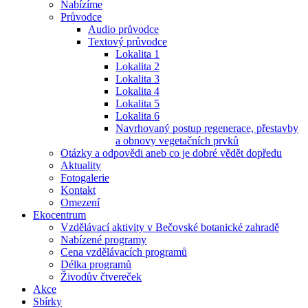
Nabízíme
Průvodce
Audio průvodce
Textový průvodce
Lokalita 1
Lokalita 2
Lokalita 3
Lokalita 4
Lokalita 5
Lokalita 6
Navrhovaný postup regenerace, přestavby
a obnovy vegetačních prvků
Otázky a odpovědi aneb co je dobré vědět dopředu
Aktuality
Fotogalerie
Kontakt
Omezení
Ekocentrum
Vzdělávací aktivity v Bečovské botanické zahradě
Nabízené programy
Cena vzdělávacích programů
Délka programů
Živodův čtvereček
Akce
Sbírky