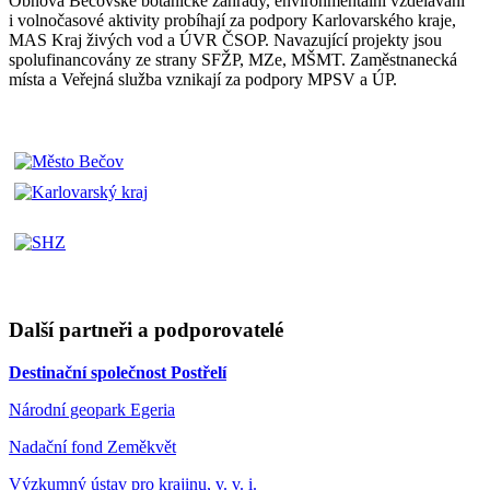
Obnova Bečovské botanické zahrady, environmentální vzdělávání
i volnočasové aktivity probíhají za podpory Karlovarského kraje,
MAS Kraj živých vod a ÚVR ČSOP. Navazující projekty jsou
spolufinancovány ze strany SFŽP, MZe, MŠMT. Zaměstnanecká
místa a Veřejná služba vznikají za podpory MPSV a ÚP.
Další partneři a podporovatelé
Destinační společnost Postřelí
Národní geopark Egeria
Nadační fond Zeměkvět
Výzkumný ústav pro krajinu, v. v. i.