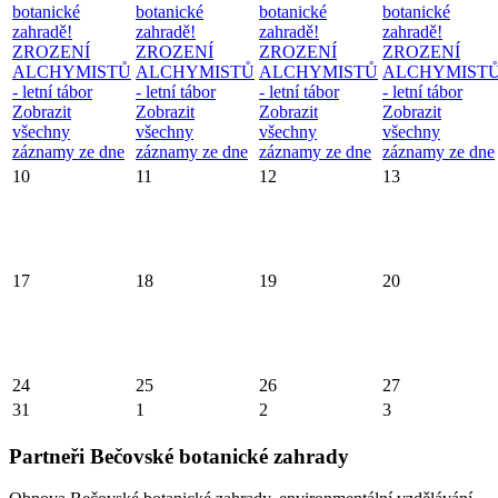
botanické
botanické
botanické
botanické
zahradě!
zahradě!
zahradě!
zahradě!
ZROZENÍ
ZROZENÍ
ZROZENÍ
ZROZENÍ
ALCHYMISTŮ
ALCHYMISTŮ
ALCHYMISTŮ
ALCHYMIST
- letní tábor
- letní tábor
- letní tábor
- letní tábor
Zobrazit
Zobrazit
Zobrazit
Zobrazit
všechny
všechny
všechny
všechny
záznamy ze dne
záznamy ze dne
záznamy ze dne
záznamy ze dne
10
11
12
13
17
18
19
20
24
25
26
27
31
1
2
3
Partneři Bečovské botanické zahrady