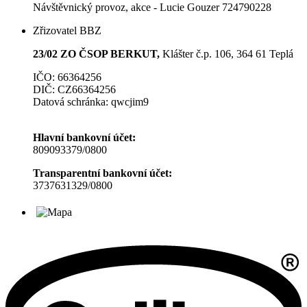
Návštěvnický provoz, akce - Lucie Gouzer 724790228
Zřizovatel BBZ
23/02 ZO ČSOP BERKUT,
Klášter č.p. 106, 364 61 Teplá
IČO: 66364256
DIČ: CZ66364256
Datová schránka: qwcjim9
Hlavní bankovní účet:
809093379/0800
Transparentní bankovní účet:
3737631329/0800