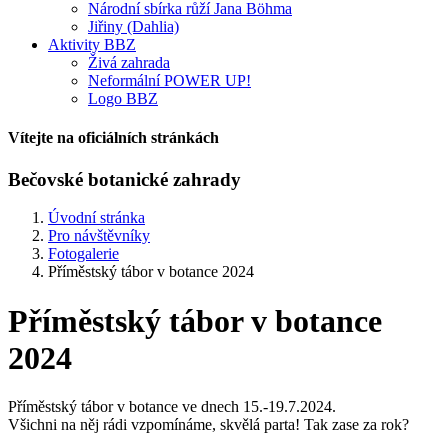
Národní sbírka růží Jana Böhma
Jiřiny (Dahlia)
Aktivity BBZ
Živá zahrada
Neformální POWER UP!
Logo BBZ
Vítejte na oficiálních stránkách
Bečovské botanické zahrady
Úvodní stránka
Pro návštěvníky
Fotogalerie
Příměstský tábor v botance 2024
Příměstský tábor v botance
2024
Příměstský tábor v botance ve dnech 15.-19.7.2024.
Všichni na něj rádi vzpomínáme, skvělá parta! Tak zase za rok?