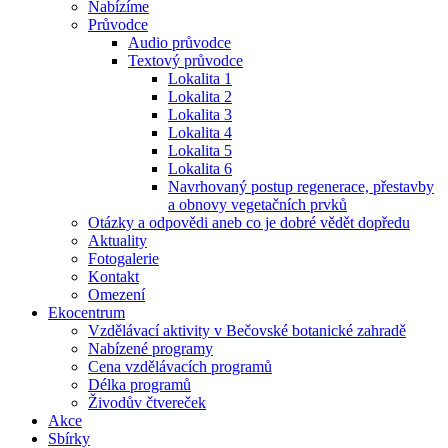
Nabízíme
Průvodce
Audio průvodce
Textový průvodce
Lokalita 1
Lokalita 2
Lokalita 3
Lokalita 4
Lokalita 5
Lokalita 6
Navrhovaný postup regenerace, přestavby
a obnovy vegetačních prvků
Otázky a odpovědi aneb co je dobré vědět dopředu
Aktuality
Fotogalerie
Kontakt
Omezení
Ekocentrum
Vzdělávací aktivity v Bečovské botanické zahradě
Nabízené programy
Cena vzdělávacích programů
Délka programů
Živodův čtvereček
Akce
Sbírky