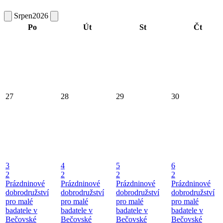
Srpen
2026
Po
Út
St
Čt
27
28
29
30
3
4
5
6
2
2
2
2
Prázdninové
Prázdninové
Prázdninové
Prázdninové
dobrodružství
dobrodružství
dobrodružství
dobrodružství
pro malé
pro malé
pro malé
pro malé
badatele v
badatele v
badatele v
badatele v
Bečovské
Bečovské
Bečovské
Bečovské