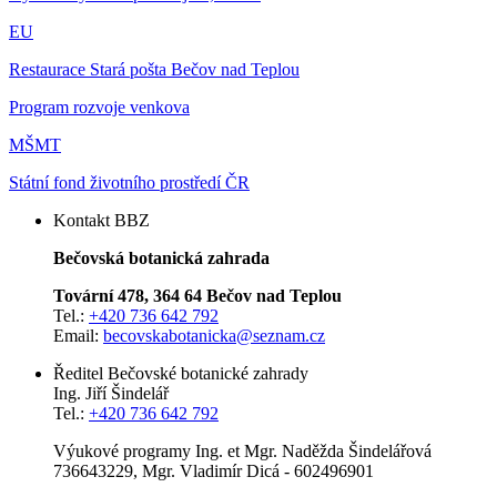
EU
Restaurace Stará pošta Bečov nad Teplou
Program rozvoje venkova
MŠMT
Státní fond životního prostředí ČR
Kontakt BBZ
Bečovská botanická zahrada
Tovární 478, 364 64 Bečov nad Teplou
Tel.:
+420 736 642 792
Email:
becovskabotanicka@seznam.cz
Ředitel Bečovské botanické zahrady
Ing. Jiří Šindelář
Tel.:
+420 736 642 792
Výukové programy Ing. et Mgr. Naděžda Šindelářová
736643229, Mgr. Vladimír Dicá - 602496901