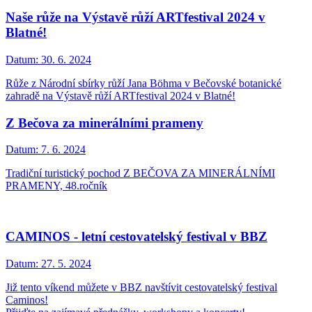
Naše růže na Výstavě růží ARTfestival 2024 v
Blatné!
Datum:
30. 6. 2024
Růže z Národní sbírky růží Jana Böhma v Bečovské botanické
zahradě na Výstavě růží ARTfestival 2024 v Blatné!
Z Bečova za minerálními prameny
Datum:
7. 6. 2024
Tradiční turistický pochod Z BEČOVA ZA MINERÁLNÍMI
PRAMENY, 48.ročník
CAMINOS - letní cestovatelský festival v BBZ
Datum:
27. 5. 2024
Již tento víkend můžete v BBZ navštívit cestovatelský festival
Caminos!