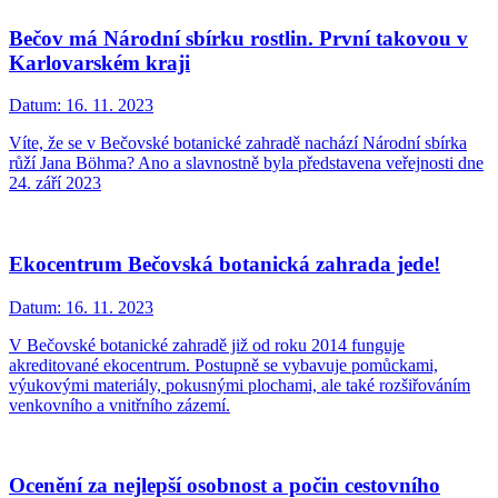
Bečov má Národní sbírku rostlin. První takovou v
Karlovarském kraji
Datum:
16. 11. 2023
Víte, že se v Bečovské botanické zahradě nachází Národní sbírka
růží Jana Böhma? Ano a slavnostně byla představena veřejnosti dne
24. září 2023
Ekocentrum Bečovská botanická zahrada jede!
Datum:
16. 11. 2023
V Bečovské botanické zahradě již od roku 2014 funguje
akreditované ekocentrum. Postupně se vybavuje pomůckami,
výukovými materiály, pokusnými plochami, ale také rozšiřováním
venkovního a vnitřního zázemí.
Ocenění za nejlepší osobnost a počin cestovního