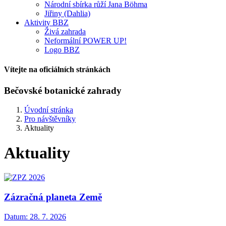
Národní sbírka růží Jana Böhma
Jiřiny (Dahlia)
Aktivity BBZ
Živá zahrada
Neformální POWER UP!
Logo BBZ
Vítejte na oficiálních stránkách
Bečovské botanické zahrady
Úvodní stránka
Pro návštěvníky
Aktuality
Aktuality
Zázračná planeta Země
Datum:
28. 7. 2026