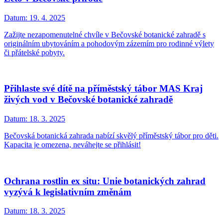
Datum:
19. 4. 2025
Zažijte nezapomenutelné chvíle v Bečovské botanické zahradě s
originálním ubytováním a pohodovým zázemím pro rodinné výlety
či přátelské pobyty.
Přihlaste své dítě na příměstský tábor MAS Kraj
živých vod v Bečovské botanické zahradě
Datum:
18. 3. 2025
Bečovská botanická zahrada nabízí skvělý příměstský tábor pro děti.
Kapacita je omezena, neváhejte se přihlásit!
Ochrana rostlin ex situ: Unie botanických zahrad
vyzývá k legislativním změnám
Datum:
18. 3. 2025