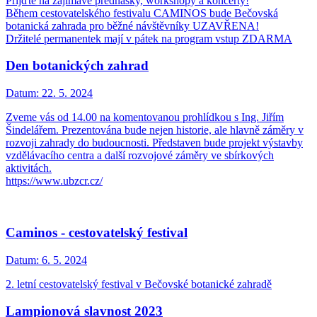
Přijďte na zajímavé přednášky, workshopy a koncerty!
Během cestovatelského festivalu CAMINOS bude Bečovská
botanická zahrada pro běžné návštěvníky UZAVŘENA!
Držitelé permanentek mají v pátek na program vstup ZDARMA
Den botanických zahrad
Datum:
22. 5. 2024
Zveme vás od 14.00 na komentovanou prohlídkou s Ing. Jiřím
Šindelářem. Prezentována bude nejen historie, ale hlavně záměry v
rozvoji zahrady do budoucnosti. Představen bude projekt výstavby
vzdělávacího centra a další rozvojové záměry ve sbírkových
aktivitách.
https://www.ubzcr.cz/
Caminos - cestovatelský festival
Datum:
6. 5. 2024
2. letní cestovatelský festival v Bečovské botanické zahradě
Lampionová slavnost 2023