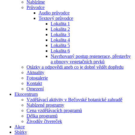
Nabízíme
Průvodce
Audio průvodce
Textový průvodce
Lokalita 1
Lokalita 2
Lokalita 3
Lokalita 4
Lokalita 5
Lokalita 6
Navrhovaný postup regenerace, přestavby
a obnovy vegetačních prvků
Otázky a odpovědi aneb co je dobré vědět dopředu
Aktuality
Fotogalerie
Kontakt
Omezení
Ekocentrum
Vzdělávací aktivity v Bečovské botanické zahradě
Nabízené programy
Cena vzdělávacích programů
Délka programů
Živodův čtvereček
Akce
Sbírky