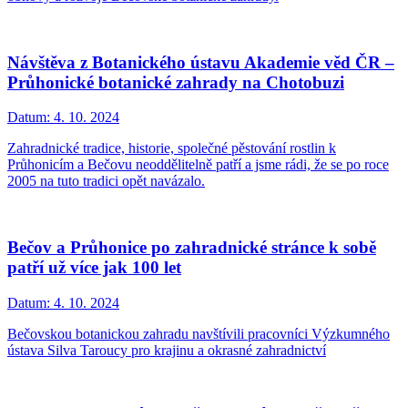
Návštěva z Botanického ústavu Akademie věd ČR –
Průhonické botanické zahrady na Chotobuzi
Datum:
4. 10. 2024
Zahradnické tradice, historie, společné pěstování rostlin k
Průhonicím a Bečovu neoddělitelně patří a jsme rádi, že se po roce
2005 na tuto tradici opět navázalo.
Bečov a Průhonice po zahradnické stránce k sobě
patří už více jak 100 let
Datum:
4. 10. 2024
Bečovskou botanickou zahradu navštívili pracovníci Výzkumného
ústava Silva Taroucy pro krajinu a okrasné zahradnictví