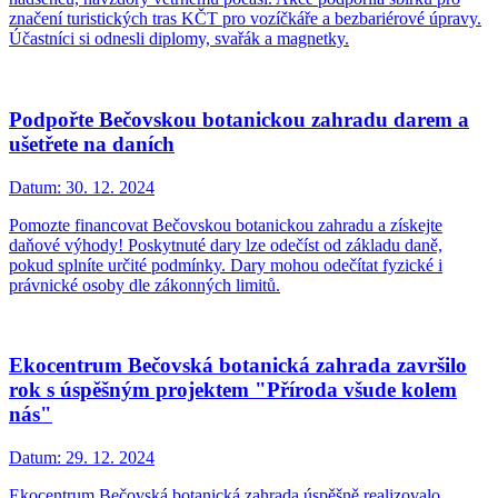
značení turistických tras KČT pro vozíčkáře a bezbariérové úpravy.
Účastníci si odnesli diplomy, svařák a magnetky.
Podpořte Bečovskou botanickou zahradu darem a
ušetřete na daních
Datum:
30. 12. 2024
Pomozte financovat Bečovskou botanickou zahradu a získejte
daňové výhody! Poskytnuté dary lze odečíst od základu daně,
pokud splníte určité podmínky. Dary mohou odečítat fyzické i
právnické osoby dle zákonných limitů.
Ekocentrum Bečovská botanická zahrada završilo
rok s úspěšným projektem "Příroda všude kolem
nás"
Datum:
29. 12. 2024
Ekocentrum Bečovská botanická zahrada úspěšně realizovalo