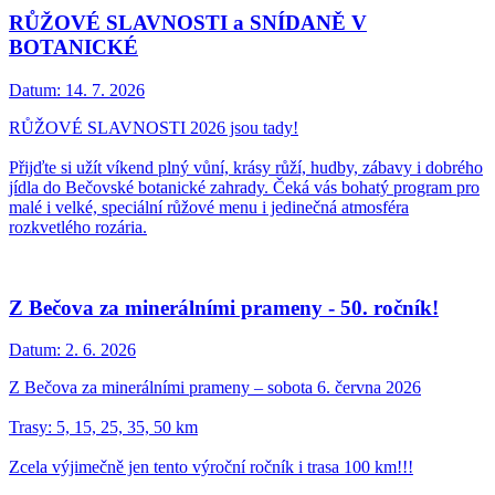
RŮŽOVÉ SLAVNOSTI a SNÍDANĚ V
BOTANICKÉ
Datum:
14. 7. 2026
RŮŽOVÉ SLAVNOSTI 2026 jsou tady!
Přijďte si užít víkend plný vůní, krásy růží, hudby, zábavy i dobrého
jídla do Bečovské botanické zahrady. Čeká vás bohatý program pro
malé i velké, speciální růžové menu i jedinečná atmosféra
rozkvetlého rozária.
Z Bečova za minerálními prameny - 50. ročník!
Datum:
2. 6. 2026
Z Bečova za minerálními prameny – sobota 6. června 2026
Trasy: 5, 15, 25, 35, 50 km
Zcela výjimečně jen tento výroční ročník i trasa 100 km!!!