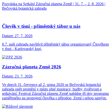
Pozvánka na Setkání Zázračná planeta Země | 31. 7. – 2. 8. 2026 |
Bečovská botanická zahrada
Člověk v tísni - příměstský tábor u nás
Datum:
27. 7. 2026
8.7. naši zahradu navštívil příměstský tábor organizovaný Člověkem
v tísni - Karlovarský kraj.
Zázračná planeta Země 2026
Datum:
23. 7. 2026
Ve dnech 31. července až 2. srpna 2026 se Bečovská botanická
zahrada opět promění v místo plné inspirace, hudby, tvořivosti a
setkávání. Festival Zázračná planeta Země nabídne tři dny programu
zaměřeného na propojení člověka s přírodou, Zemí i sebou samým.