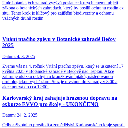
Unie botanických zahrad vyzývá poslance k urychlenému přijetí
zákona o botanických zahradách, který by posílil ochranu rostlin ex
situ. Tento krok je klíčový pro zajištění biodiverzity a ochranu
vzácných druhů rostlin.
Vítání ptačího zpěvu v Botanické zahradě Bečov
2025
Datum:
4. 3. 2025
Zveme vás na 4. ročník Vítání ptačího zpěvu, který se uskuteční 17.
května 2025 v Botanické zahradě v Bečově nad Teplou. Akce
zahrnuje ukázku odchytu a kroužkování ptáků, následovanou
ornitologickou vycházkou. Sraz je u vstupu do zahrady v 8:00 a
akce potrvá do cca 12:00.
Karlovarský kraj zahajuje hrazenou dopravu na
exkurze EVVO pro školy - UKONČENO
Datum:
24. 2. 2025
Odbor životního prostředí a zemědělství Karlovarského kraje spustil