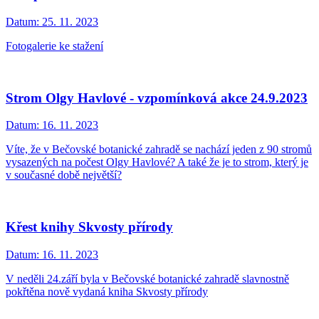
Datum:
25. 11. 2023
Fotogalerie ke stažení
Strom Olgy Havlové - vzpomínková akce 24.9.2023
Datum:
16. 11. 2023
Víte, že v Bečovské botanické zahradě se nachází jeden z 90 stromů
vysazených na počest Olgy Havlové? A také že je to strom, který je
v současné době největší?
Křest knihy Skvosty přírody
Datum:
16. 11. 2023
V neděli 24.září byla v Bečovské botanické zahradě slavnostně
pokřtěna nově vydaná kniha Skvosty přírody