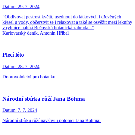
Datum:
29. 7. 2024
"Obdivovat pestrost květů, usednout do látkových i dřevěných
křesel u vody, občerstvit se i relaxovat a také se osvěžit mezi lekníny
v rybníce nabízí Bečovská botanická zahrada..."
Karlovarský deník, Antonín Hříbal
Plecí léto
Datum:
28. 7. 2024
Dobrovolnictví pro botanku...
Národní sbírka růží Jana Böhma
Datum:
7. 7. 2024
Národní sbírku růží navštivili potomci Jana Böhma!