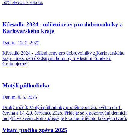
50% slevou v sobotu.
Křesadlo 2024 - udílení ceny pro dobrovolníky z
Karlovarského kraje
Datum:
15. 5. 2025
Křesadlo 2024 - udílení ceny pro dobrovolníky z Karlovarského
kraje - mezi pěti úžadsnými lidmi byl i Vlastimil Šindelář.
Gratulujeme!
Motýlí půlhodinka
Datum:
8. 5. 2025
Druhý ročník Motýlí půlhodinky proběhne od 26. května do 1.
června a 14.-20. července 2025. Přidejte se k pozorování denních
motýlů ve svém okolí a přispějte k ochraně těchto krásných tvorů.
Vítání ptačího zpěvu 2025