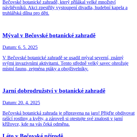
Bečovské botanické zahradě, který přilákal velké množství
návštěvníků. Akci zpestřily vystoupení divadla, hudební kapela a
truhlářská dílna pro děti.
Mýval v Bečovské botanické zahradě
Datum:
6. 5. 2025
V Bečovské botanické zahradě se usadil mýval severní, známý
svými invazivními aktivitami. Tento středně velký savec ohrožuje
místní faunu, zejména ptáky a obojživelníky.
Jarní dobrodružství v botanické zahradě
Datum:
20. 4. 2025
Bečovská botanická zahrada je připravena na jaro! Přijďte obdivovat
rašící rostliny a květy, a zároveň si otestujte své znalosti v jarní
křížovce, kde na vás čeká odměna.
Léto v Bečovské přírodě