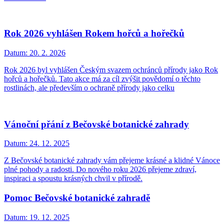
Rok 2026 vyhlášen Rokem hořců a hořečků
Datum:
20. 2. 2026
Rok 2026 byl vyhlášen Českým svazem ochránců přírody jako Rok
hořců a hořečků. Tato akce má za cíl zvýšit povědomí o těchto
rostlinách, ale především o ochraně přírody jako celku
Vánoční přání z Bečovské botanické zahrady
Datum:
24. 12. 2025
Z Bečovské botanické zahrady vám přejeme krásné a klidné Vánoce
plné pohody a radosti. Do nového roku 2026 přejeme zdraví,
inspiraci a spoustu krásných chvil v přírodě.
Pomoc Bečovské botanické zahradě
Datum:
19. 12. 2025