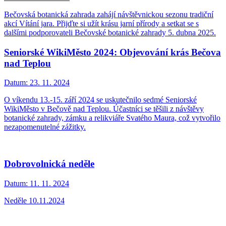
Bečovská botanická zahrada zahájí návštěvnickou sezonu tradiční
akcí Vítání jara. Přijďte si užít krásu jarní přírody a setkat se s
dalšími podporovateli Bečovské botanické zahrady 5. dubna 2025.
Seniorské WikiMěsto 2024: Objevování krás Bečova
nad Teplou
Datum:
23. 11. 2024
O víkendu 13.-15. září 2024 se uskutečnilo sedmé Seniorské
WikiMěsto v Bečově nad Teplou. Účastníci se těšili z návštěvy
botanické zahrady, zámku a relikviáře Svatého Maura, což vytvořilo
nezapomenutelné zážitky.
Dobrovolnická neděle
Datum:
11. 11. 2024
Neděle 10.11.2024