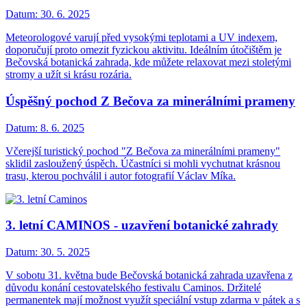
Datum:
30. 6. 2025
Meteorologové varují před vysokými teplotami a UV indexem,
doporučují proto omezit fyzickou aktivitu. Ideálním útočištěm je
Bečovská botanická zahrada, kde můžete relaxovat mezi stoletými
stromy a užít si krásu rozária.
Úspěšný pochod Z Bečova za minerálními prameny
Datum:
8. 6. 2025
Včerejší turistický pochod "Z Bečova za minerálními prameny"
sklidil zasloužený úspěch. Účastníci si mohli vychutnat krásnou
trasu, kterou pochválil i autor fotografií Václav Míka.
3. letní CAMINOS - uzavření botanické zahrady
Datum:
30. 5. 2025
V sobotu 31. května bude Bečovská botanická zahrada uzavřena z
důvodu konání cestovatelského festivalu Caminos. Držitelé
permanentek mají možnost využít speciální vstup zdarma v pátek a s