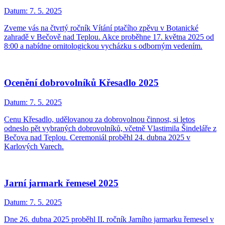
Datum:
7. 5. 2025
Zveme vás na čtvrtý ročník Vítání ptačího zpěvu v Botanické
zahradě v Bečově nad Teplou. Akce proběhne 17. května 2025 od
8:00 a nabídne ornitologickou vycházku s odborným vedením.
Ocenění dobrovolníků Křesadlo 2025
Datum:
7. 5. 2025
Cenu Křesadlo, udělovanou za dobrovolnou činnost, si letos
odneslo pět vybraných dobrovolníků, včetně Vlastimila Šindeláře z
Bečova nad Teplou. Ceremoniál proběhl 24. dubna 2025 v
Karlových Varech.
Jarní jarmark řemesel 2025
Datum:
7. 5. 2025
Dne 26. dubna 2025 proběhl II. ročník Jarního jarmarku řemesel v