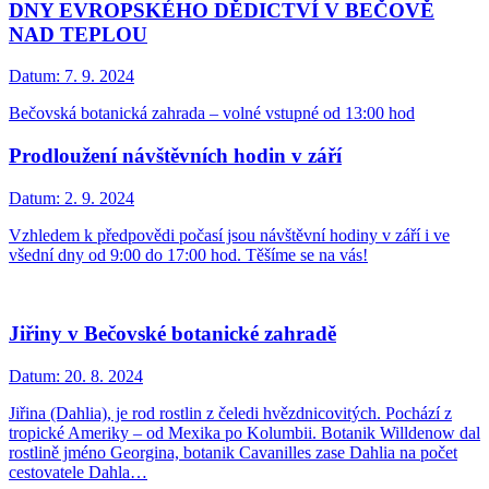
DNY EVROPSKÉHO DĚDICTVÍ V BEČOVĚ
NAD TEPLOU
Datum:
7. 9. 2024
Bečovská botanická zahrada – volné vstupné od 13:00 hod
Prodloužení návštěvních hodin v září
Datum:
2. 9. 2024
Vzhledem k předpovědi počasí jsou návštěvní hodiny v září i ve
všední dny od 9:00 do 17:00 hod. Těšíme se na vás!
Jiřiny v Bečovské botanické zahradě
Datum:
20. 8. 2024
Jiřina (Dahlia), je rod rostlin z čeledi hvězdnicovitých. Pochází z
tropické Ameriky – od Mexika po Kolumbii. Botanik Willdenow dal
rostlině jméno Georgina, botanik Cavanilles zase Dahlia na počet
cestovatele Dahla…