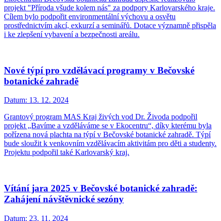
projekt "Příroda všude kolem nás" za podpory Karlovarského kraje.
Cílem bylo podpořit environmentální výchovu a osvětu
prostřednictvím akcí, exkurzí a seminářů. Dotace významně přispěla
i ke zlepšení vybavení a bezpečnosti areálu.
Nové týpí pro vzdělávací programy v Bečovské
botanické zahradě
Datum:
13. 12. 2024
Grantový program MAS Kraj živých vod Dr. Živoda podpořil
projekt „Bavíme a vzděláváme se v Ekocentru“, díky kterému byla
pořízena nová plachta na týpí v Bečovské botanické zahradě. Týpí
bude sloužit k venkovním vzdělávacím aktivitám pro děti a studenty.
Projektu podpořil také Karlovarský kraj.
Vítání jara 2025 v Bečovské botanické zahradě:
Zahájení návštěvnické sezóny
Datum:
23. 11. 2024