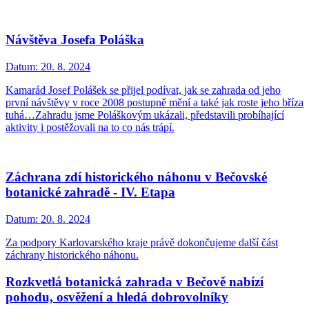
Návštěva Josefa Poláška
Datum:
20. 8. 2024
Kamarád Josef Polášek se přijel podívat, jak se zahrada od jeho
první návštěvy v roce 2008 postupně mění a také jak roste jeho bříza
tuhá…Zahradu jsme Poláškovým ukázali, představili probíhající
aktivity i postěžovali na to co nás trápí.
Záchrana zdí historického náhonu v Bečovské
botanické zahradě - IV. Etapa
Datum:
20. 8. 2024
Za podpory Karlovarského kraje právě dokončujeme další část
záchrany historického náhonu.
Rozkvetlá botanická zahrada v Bečově nabízí
pohodu, osvěžení a hledá dobrovolníky