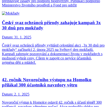
představuje zásady pro podporu biodiverzity. Publikaci podpořilo
Ministerstvo životního prostředí a Fond pro udržit
Český svaz ochránců přírody zahajuje kampaň 3x
30 dnů pro mokřady
Datum:
31. 1. 2025
Český svaz ochránců přírody vyhlásil celostátní akci „3x 30 dnů pro
mokřady“ začínající 2. února 2025 na Světový den mokřadů.
Kampaň zahrnuje pozorování a dokumentaci života v mokřadech s
možností vyhrát ceny. Cílem je zapojit co nejvíce účastníků,
zejména děti a mládež.
42. ročník Novoročního výstupu na Homolku
přilákal 300 účastníků navzdory větru
Datum:
2. 1. 2025
Novoroční výstup k Homolce oslavil 42. ročník s účastí téměř 300
nadšenců, navzdory větrnému počasí. Akce podpořila sbírku pro