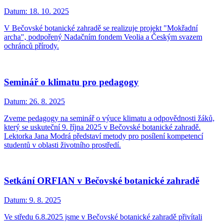
Datum:
18. 10. 2025
V Bečovské botanické zahradě se realizuje projekt "Mokřadní
archa", podpořený Nadačním fondem Veolia a Českým svazem
ochránců přírody.
Seminář o klimatu pro pedagogy
Datum:
26. 8. 2025
Zveme pedagogy na seminář o výuce klimatu a odpovědnosti žáků,
který se uskuteční 9. října 2025 v Bečovské botanické zahradě.
Lektorka Jana Modrá představí metody pro posílení kompetencí
studentů v oblasti životního prostředí.
Setkání ORFIAN v Bečovské botanické zahradě
Datum:
9. 8. 2025
Ve středu 6.8.2025 jsme v Bečovské botanické zahradě přivítali