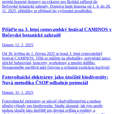
projekt hrazené dopravy na exkurze pro školská zařízení do
Bečovské botanické zahrady. Doprava bude hrazena od 1. 4. do 28.
11. 2025, přihlášky se přijímají do vyčerpání prostředků.
Přijďte na 3. letní cestovatelský festival CAMINOS v
Bečovské botanické zahradě
Datum:
12. 2. 2025
Od 30. května do 1. června 2025 se koná 3. letní cestovatelský
festival CAMINOS. Těšit se můžete na přednášky, polynéské tance,
africké bubnování, koncerty, workshopy a mnoho dalšího.
Nezapomeňte navštívit také čajovnu a ochutnat exotickou kuchyni!
Fotovoltaické elektrárny jako útočiště biodiverzity:
Nová metodika ČSOP odhaluje potenciál
Datum:
31. 1. 2025
Fotovoltaické elektrárny se stávají všudypřítomnými a mohou
přinést výhody pro biodiverzitu. Studie zkoumá, jak tyto areály
mohou sloužit jako útočiště pro divoká zvířata a rostliny, a