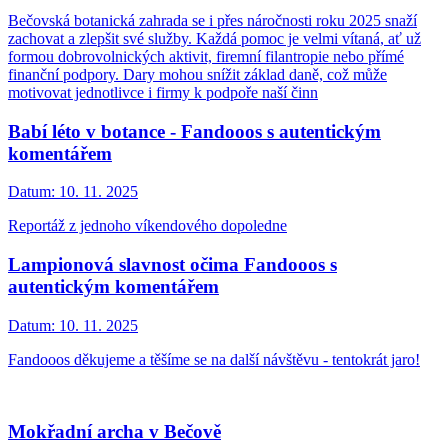
Bečovská botanická zahrada se i přes náročnosti roku 2025 snaží
zachovat a zlepšit své služby. Každá pomoc je velmi vítaná, ať už
formou dobrovolnických aktivit, firemní filantropie nebo přímé
finanční podpory. Dary mohou snížit základ daně, což může
motivovat jednotlivce i firmy k podpoře naší činn
Babí léto v botance - Fandooos s autentickým
komentářem
Datum:
10. 11. 2025
Reportáž z jednoho víkendového dopoledne
Lampionová slavnost očima Fandooos s
autentickým komentářem
Datum:
10. 11. 2025
Fandooos děkujeme a těšíme se na další návštěvu - tentokrát jaro!
Mokřadní archa v Bečově