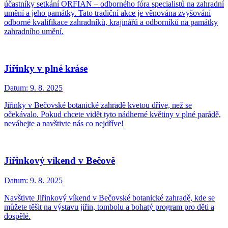
účastníky setkání ORFIAN – odborného fóra specialistů na zahradní
umění a jeho památky. Tato tradiční akce je věnována zvyšování
odborné kvalifikace zahradníků, krajinářů a odborníků na památky
zahradního umění.
Jiřinky v plné kráse
Datum:
9. 8. 2025
Jiřinky v Bečovské botanické zahradě kvetou dříve, než se
očekávalo. Pokud chcete vidět tyto nádherné květiny v plné parádě,
neváhejte a navštivte nás co nejdříve!
Jiřinkový víkend v Bečově
Datum:
9. 8. 2025
Navštivte Jiřinkový víkend v Bečovské botanické zahradě, kde se
můžete těšit na výstavu jiřin, tombolu a bohatý program pro děti a
dospělé.